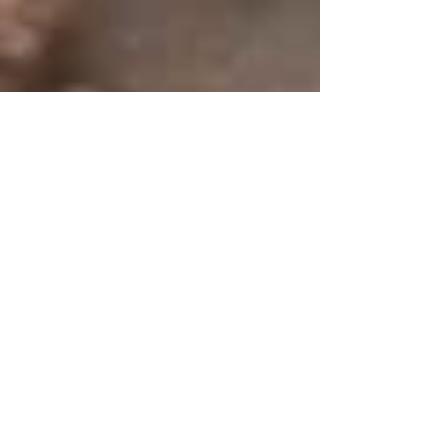
A Bolsa Amarela
O Harlem de Luke Cage
Luke Cage é o personagem principal que dá nome
à nova série de super-heróis produzida pela
Netflix. O protagonismo, no entanto, Cage...