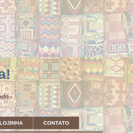
a!
undo -
LOJINHA
CONTATO