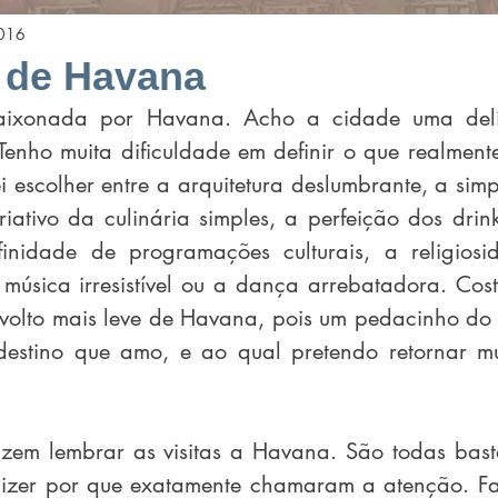
2016
 de Havana
aixonada por Havana. Acho a cidade uma delíc
Tenho muita dificuldade em definir o que realmente
scolher entre a arquitetura deslumbrante, a simpa
ativo da culinária simples, a perfeição dos drinks
inidade de programações culturais, a religiosid
música irresistível ou a dança arrebatadora. Cost
volto mais leve de Havana, pois um pedacinho do 
destino que amo, e ao qual pretendo retornar mui
azem lembrar as visitas a Havana. São todas basta
dizer por que exatamente chamaram a atenção. Fat