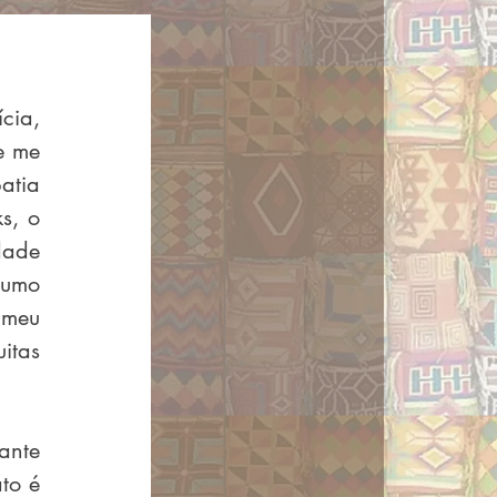
ia, 
 me 
tia 
, o 
ade 
umo 
meu 
tas 
nte 
o é 