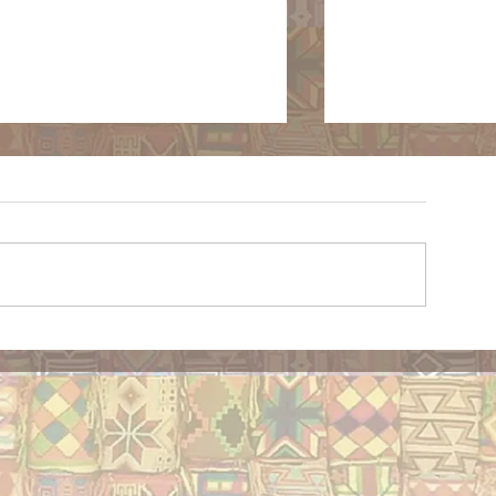
Ozuna no dese
Conhecendo os bordados
indígenas mexicanos