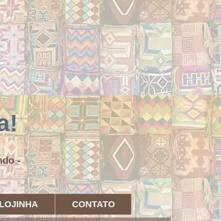
a!
undo -
LOJINHA
CONTATO