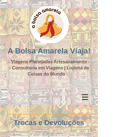
A Bolsa Amarela Viaja!
- Viagens Planejadas Artesanalmente -
- Consultoria em Viagens | Lojinha de
Coisas do Mundo -
Trocas e Devoluções