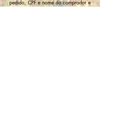
pedido, CPF e nome do comprador e
o motivo da troca.
Todos os nossos produtos possuem
prazo de garantia de 30 (trinta) dias,
exceto quando houver mau uso ou
dano ao produto.
Nossa Política de Troca e Devolução
está de acordo com o Código de
Defesa do Consumidor.