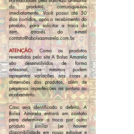
normalidades pela natureza artesanal
do produto), comunique-nos
imediatamente. Você possui até 30
dias corridos, após o recebimento do
produto, para solicitar a troca do
item, através do e-mail
contato@abolsaamarela.com.br.
ATENÇÃO:
Como os produtos
revendidos pelo site A Bolsa Amarela
são desenvolvidos de forma
artesanal, os mesmos podem
apresentar variações nas cores e
dimensões dos produtos, além de
pequenas imperfeições na pintura ou
acabamento.
Caso seja identificado o defeito, A
Bolsa Amarela entrará em contato
para determinar a troca por outro
produto similar (se houver
disponibilidade em nosso estoque e