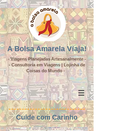
A Bolsa Amarela Viaja!
- Viagens Planejadas Artesanalmente -
- Consultoria em Viagens | Lojinha de
Coisas do Mundo -
Cuide com Carinho