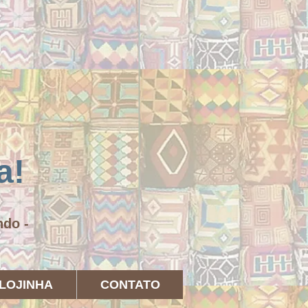
a!
undo -
LOJINHA
CONTATO